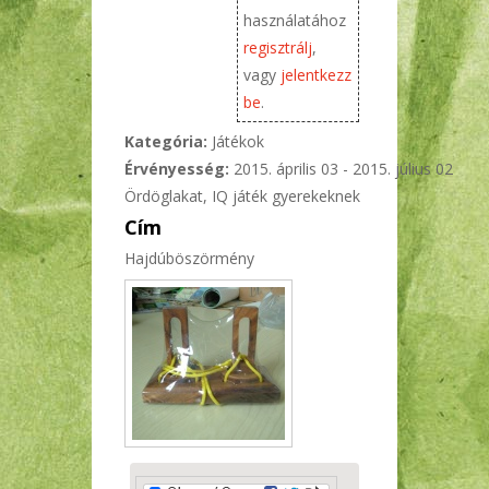
használatához
regisztrálj
,
vagy
jelentkezz
be
.
Kategória:
Játékok
Érvényesség:
2015. április 03
-
2015. július 02
Ördöglakat, IQ játék gyerekeknek
Cím
Hajdúböszörmény