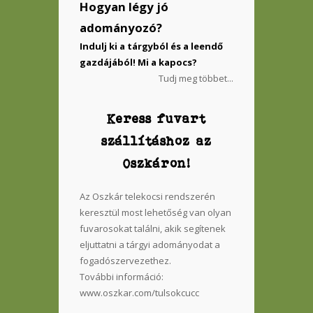
Hogyan légy jó
adományozó?
Indulj ki a tárgyból és a leendő
gazdájából! Mi a kapocs?
Tudj meg többet...
Keress fuvart
szállításhoz az
Oszkáron!
Az Oszkár telekocsi rendszerén
keresztül most lehetőség van olyan
fuvarosokat találni, akik segítenek
eljuttatni a tárgyi adományodat a
fogadószervezethez.
További információ:
www.oszkar.com/tulsokcucc