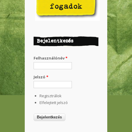
Bejelentkezés
Felhasználónév
*
Jelszó
*
Regisztrálok
Elfelejtett jelszó