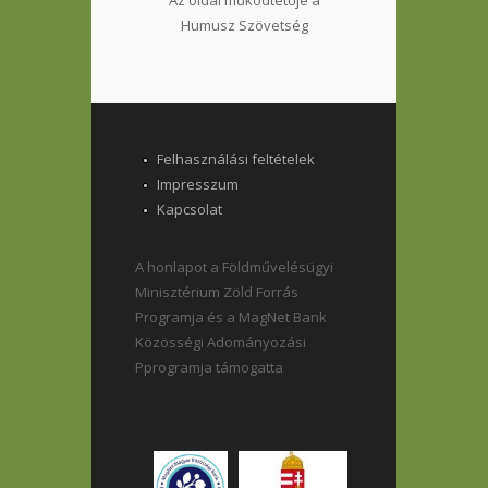
Humusz Szövetség
Felhasználási feltételek
Impresszum
Kapcsolat
A honlapot a Földművelésügyi
Minisztérium Zöld Forrás
Programja és a MagNet Bank
Közösségi Adományozási
Pprogramja támogatta