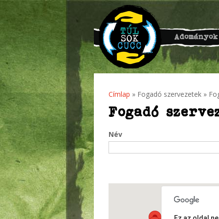
Adományok
Címlap
»
Fogadó szervezetek
» Fo
Jelenlegi hely
Fogadó szerve
Név
Ez az oldal n