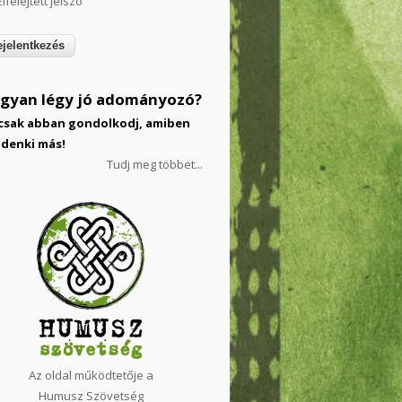
Elfelejtett jelszó
gyan légy jó adományozó?
csak abban gondolkodj, amiben
denki más!
Tudj meg többet...
Az oldal működtetője a
Humusz Szövetség