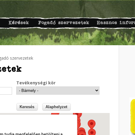
Kérések
Fogadó szervezetek
Hasznos infor
gadó szervezetek
zetek
Tevékenységi kör
em tudja megfelelően betölteni a