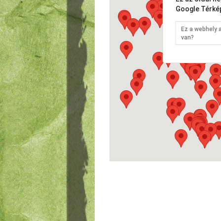
Google Térké
Ez a webhely 
van?