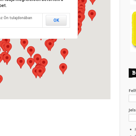
pet.
az Ön tulajdonában
OK
B
Fel
Jel