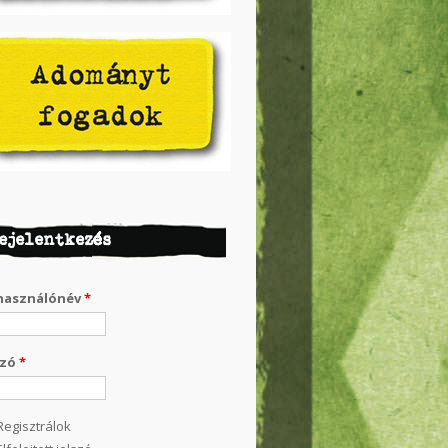
ejelentkezés
használónév
*
szó
*
Regisztrálok