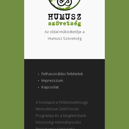
Az oldal működtetője a
Humusz Szövetség
Felhasználási feltételek
Impresszum
Kapcsolat
A honlapot a Földművelésügyi
Minisztérium Zöld Forrás
Programja és a MagNet Bank
Közösségi Adományozási
Pprogramja támogatta