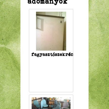
adományok
fagyasztószekrény