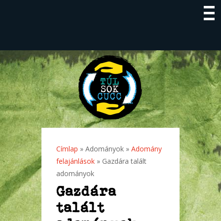
Címlap
»
Adományok
»
Adomány
Jelenlegi hely
felajánlások
» Gazdára talált
adományok
Gazdára
talált