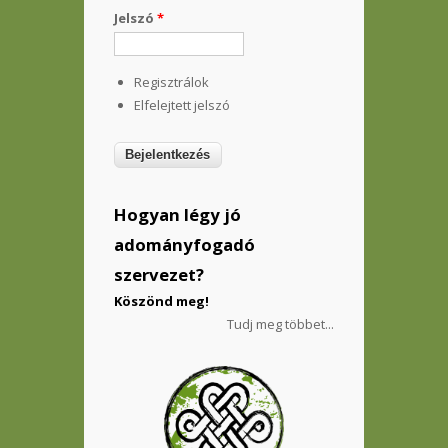
Jelszó
*
Regisztrálok
Elfelejtett jelszó
Hogyan légy jó
adományfogadó
szervezet?
Köszönd meg!
Tudj meg többet...