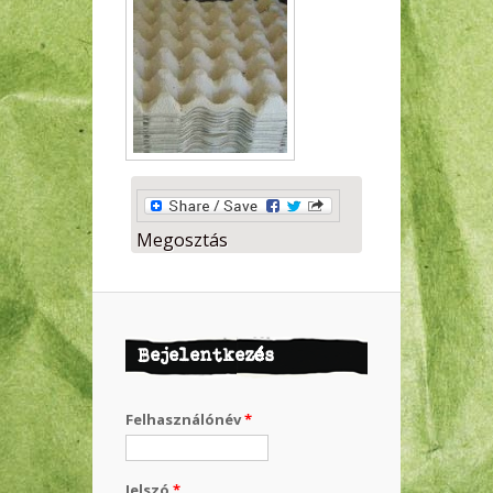
Megosztás
Bejelentkezés
Felhasználónév
*
Jelszó
*