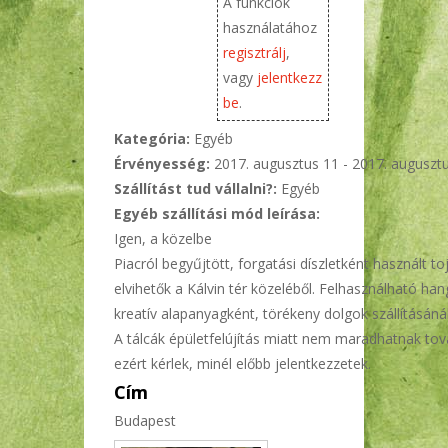
A funkciók
használatához
regisztrálj
,
vagy
jelentkezz
be
.
Kategória:
Egyéb
Érvényesség:
2017. augusztus 11
-
2017. auguszt
Szállítást tud vállalni?:
Egyéb
Egyéb szállítási mód leírása:
Igen, a közelbe
Piacról begyűjtött, forgatási díszletként használt to
elvihetők a Kálvin tér közeléből. Felhasználható han
kreatív alapanyagként, törékeny dolgok szállításánál
A tálcák épületfelújítás miatt nem maradhatnak to
ezért kérlek, minél előbb jelentkezzetek.
Cím
Budapest