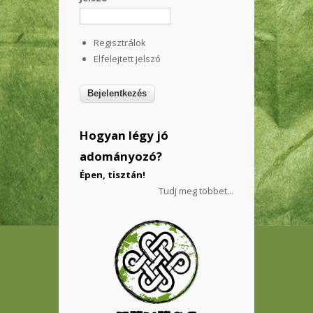
Regisztrálok
Elfelejtett jelszó
Hogyan légy jó
adományozó?
Épen, tisztán!
Tudj meg többet...