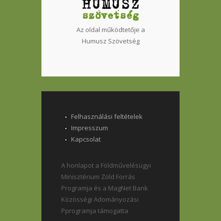
Az oldal működtetője a
Humusz Szövetség
Felhasználási feltételek
Impresszum
Kapcsolat
A honlapot a Földművelésügyi
Minisztérium Zöld Forrás
Programja és a MagNet Bank
Közösségi Adományozási
Pprogramja támogatta