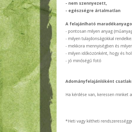
- nem szennyezett,
- egészségre ártalmatlan
A felajánlható maradékanyago
- pontosan milyen anyag (műanyag, f
- milyen tulajdonságokkal rendelkez
- mekkora mennyiségben és milyen 
- milyen időközönként, hogy és hol
- jó minőségű fotó
Adományfelajánlóként csatlak
Ha kérdése van, keressen minket 
*Heti vagy kétheti rendszerességge