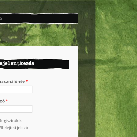
c
ejelentkezés
használónév
*
szó
*
Regisztrálok
Elfelejtett jelszó