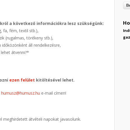
Ho
król a következő információkra lesz szükségünk:
a, fém, textil stb.),
Ind
gaz
ik (rugalmas, törékeny stb.),
időközönként áll rendelkezésre,
 lehet átvenni?*
ozni
ezen felület
kitöltésével lehet.
a
humusz@humusz.hu
e-mail címen!
l meghirdetett átvételi napokat javasolunk.