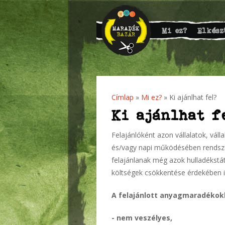
Mi ez?
Elkész
Címlap
»
Mi ez?
» Ki ajánlhat fel?
Jelenlegi hely
Ki ajánlhat f
Felajánlóként azon vállalatok, vál
és/vagy napi működésében rendsz
felajánlanak még azok hulladékstát
költségek csökkentése érdekében i
A felajánlott anyagmaradéko
- nem veszélyes,