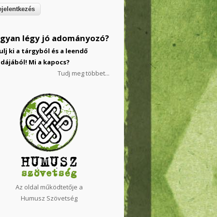
gyan légy jó adományozó?
ulj ki a tárgyból és a leendő
dájából! Mi a kapocs?
Tudj meg többet...
Az oldal működtetője a
Humusz Szövetség