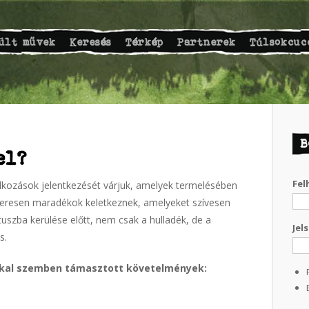
ült művek
Keresés
Térkép
Partnerek
Túlsokcuc
B
el?
Fel
lalkozások jelentkezését várjuk, amelyek termelésében
eresen maradékok keletkeznek, amelyeket szívesen
uszba kerülése előtt, nem csak a hulladék, de a
Jel
s.
kkal szemben támasztott követelmények: