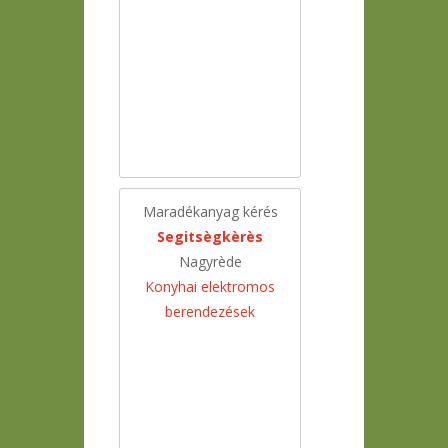
Maradékanyag kérés
Segitsègkèrès
Nagyrède
Konyhai elektromos
berendezések