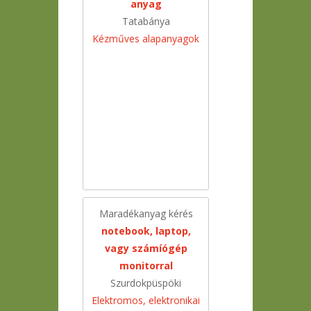
anyag
Tatabánya
Kézműves alapanyagok
Maradékanyag kérés
notebook, laptop,
vagy számíógép
monitorral
Szurdokpüspöki
Elektromos, elektronikai