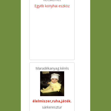
Egyéb konyhai eszköz
Maradékanyag kérés
élelmiszer,ruha,játék.
sárkeresztur