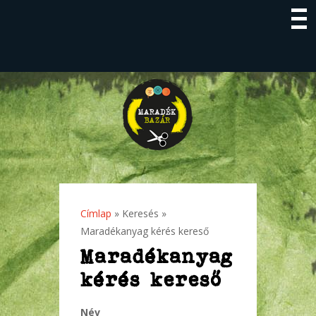
Címlap
»
Keresés
»
Jelenlegi hely
Maradékanyag kérés kereső
Maradékanyag
kérés kereső
Név