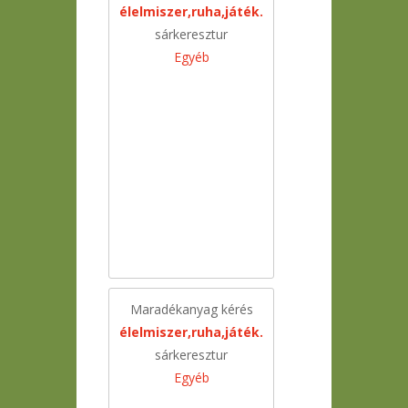
élelmiszer,ruha,játék.
sárkeresztur
Egyéb
Maradékanyag kérés
élelmiszer,ruha,játék.
sárkeresztur
Egyéb