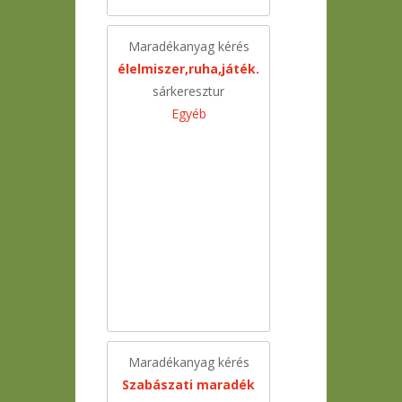
Maradékanyag kérés
élelmiszer,ruha,játék.
sárkeresztur
Egyéb
Maradékanyag kérés
Szabászati maradék