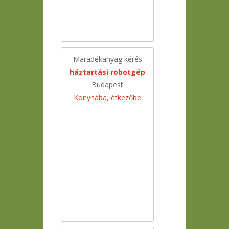
Maradékanyag kérés
háztartási robotgép
Budapest
Konyhába, étkezőbe