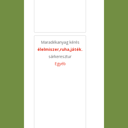
Maradékanyag kérés
élelmiszer,ruha,játék.
sárkeresztur
Egyéb