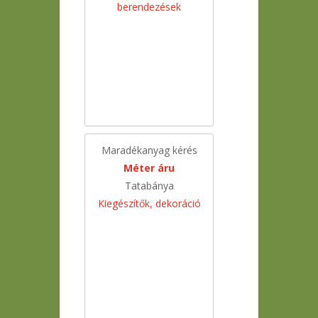
berendezések
Maradékanyag kérés
Méter áru
Tatabánya
Kiegészítők, dekoráció