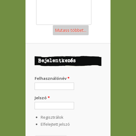
Mutass többet...
Bejelentkezés
Felhasználónév
*
Jelszó
*
Regisztrálok
Elfelejtett jelszó