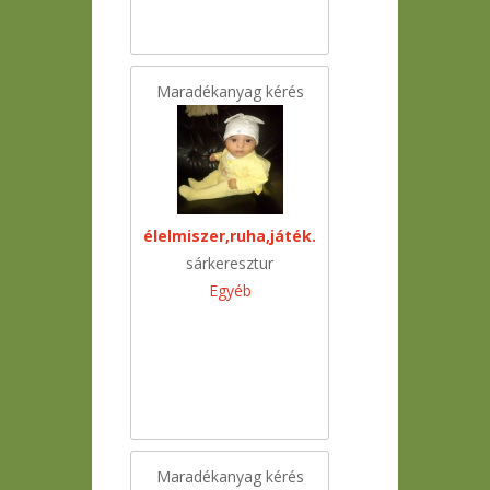
Maradékanyag kérés
élelmiszer,ruha,játék.
sárkeresztur
Egyéb
Maradékanyag kérés