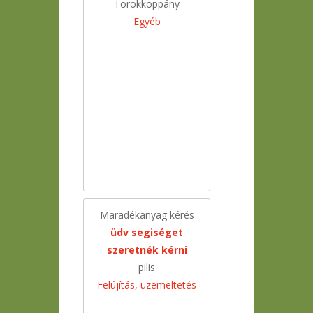
Törökkoppány
Egyéb
Maradékanyag kérés
üdv segiséget
szeretnék kérni
pilis
Felújítás, üzemeltetés