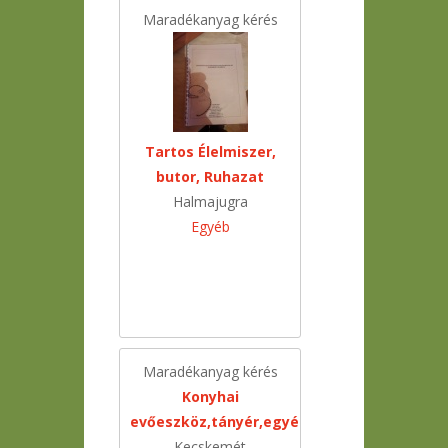
Maradékanyag kérés
Tartos Élelmiszer,
butor, Ruhazat
Halmajugra
Egyéb
Maradékanyag kérés
Konyhai
evőeszköz,tányér,egyéb
Kecskemét