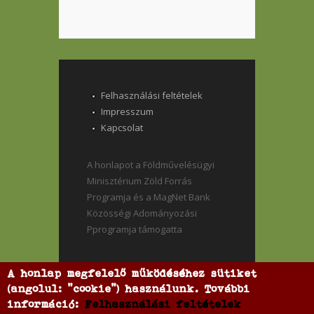
Felhasználási feltételek
Impresszum
Kapcsolat
A honlapot a Földművelésügyi
Minisztérium Zöld Forrás
Programja és a MagNet Bank
Közösségi Adományozási
Pprogramja támogatta
A honlap megfelelő működéséhez sütiket
(angolul: "cookie") használunk. További
információ:
Felhasználási feltételek