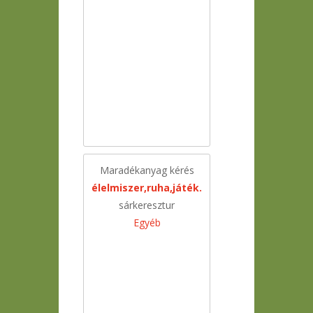
Maradékanyag kérés
élelmiszer,ruha,játék.
sárkeresztur
Egyéb