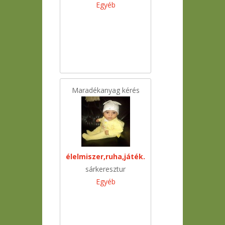
Egyéb
Maradékanyag kérés
élelmiszer,ruha,játék.
sárkeresztur
Egyéb