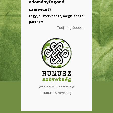
adományfogadó
szervezet?
Légy jól szervezett, megbízható
partner!
Tudj meg többet...
Az oldal működtetője a
Humusz Szövetség