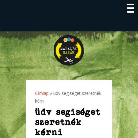
Címlap
» üdv segiséget szeretnék
Jelenlegi hely
kérni
üdv segiséget
szeretnék
kérni