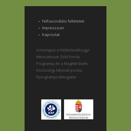
Felhasználási feltételek
Impresszum
Kapcsolat
A honlapot a Földművelésügyi
Minisztérium Zöld Forrás
Programja és a MagNet Bank
Közösségi Adományozási
Pprogramja támogatta