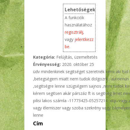
Lehetőségek
A funkciók
használatához
regisztrálj
,
vagy
jelentkezz
be
.
Kategória:
Felújítás, üzemeltetés
Érvényesség:
2020. október 25
üdv mindenkinek segitséget szeretnék kérni aki tud
,betegségem miatt nem tudok dolgozni , autoimun
,segitségre lenne szügségem sajnos ,nem tudok kire
kérem segitsen akár párszáz ft is segitség lehet ne
pilisi lakos számla -11773425-05257214 otp vagy
vagy élemiszer vagy szoba szekrény vagy bármilyen 
lenne
Cím