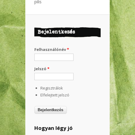
pilis
Bejelentkezés
Felhasználónév
*
Jelszó
*
Regisztrálok
Elfelejtett jelszó
Hogyan légy jó