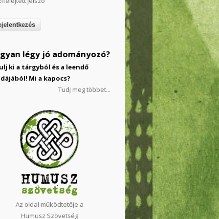
Elfelejtett jelszó
gyan légy jó adományozó?
ulj ki a tárgyból és a leendő
dájából! Mi a kapocs?
Tudj meg többet...
Az oldal működtetője a
Humusz Szövetség