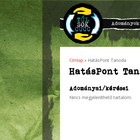
Adományok
Címlap
» HatásPont Tanoda
Jelenlegi hely
HatásPont Tan
Adományai/kérései
Nincs megjeleníthető tartalom.