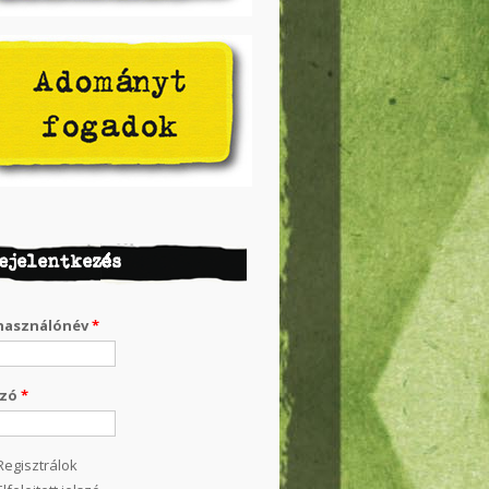
ejelentkezés
használónév
*
szó
*
Regisztrálok