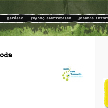
Kérések
Fogadó szervezetek
Hasznos infor
oda