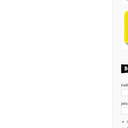
B
Fel
Jel